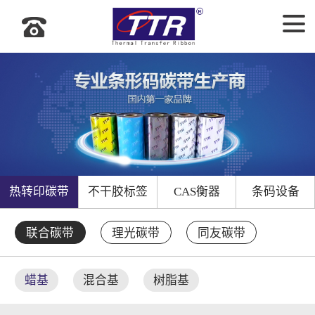
热转印碳带
不干胶标签
CAS衡器
条码设备
联合碳带
理光碳带
同友碳带
蜡基
混合基
树脂基